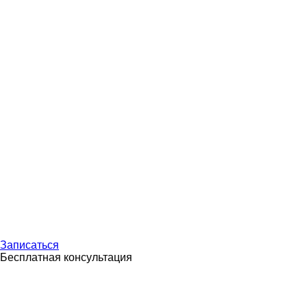
Онлайн-оплата
Карта сайта
Галерея
Командировки
Записаться
Бесплатная консультация
Лицензии
Услуги