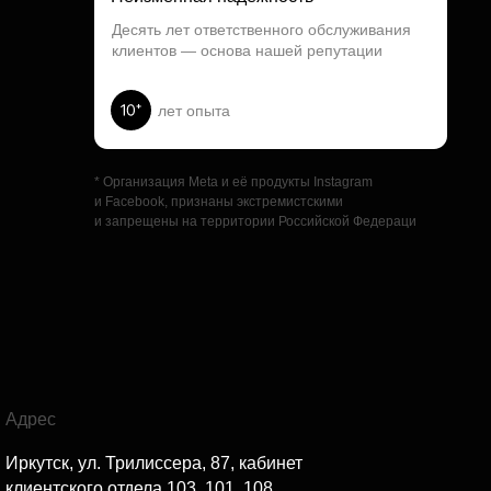
Десять лет ответственного обслуживания
клиентов — основа нашей репутации
лет опыта
* Организация Meta и её продукты Instagram
и Facebook, признаны экстремистскими
и запрещены на территории Российской Федераци
Адрес
Иркутск, ул. Трилиссера, 87, кабинет
клиентского отдела 103, 101, 108